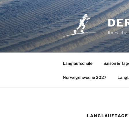
Zum
Inhalt
springen
DE
Ihr Fachge
Langlaufschule
Saison & Tag
Norwegenwoche 2027
Langl
LANGLAUFTAGE 